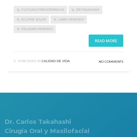
CULTURAS PREHISPÁNICAS
DR TAKAHASHI
ECLIPSE SOLAR
LABIO HENDIDO
PALADAR HENDIDO
READ MORE
PUBLISHED IN
CALIDAD DE VIDA
NO COMMENTS
Dr. Carlos Takahashi
Cirugía Oral y Maxilofacial