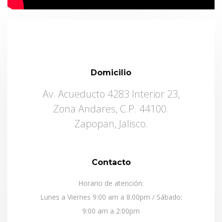
Domicilio
Av. Acueducto 4283 Interior 23,
Zona Andares, C.P. 44100.
Zapopan, Jalisco.
Contacto
Horario de atención:
Lunes a Viernes 9:00 am a 8:00pm / Sábado:
9:00 am a 2:00pm