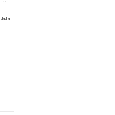
ender
rdad a