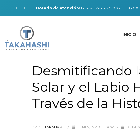
Horario de atención:
Lunes a Viernes 9:00 am a 8:0
INICIO
Desmitificando l
Solar y el Labio 
Través de la Hist
BY
DR. TAKAHASHI
/
LUNES, 15 ABRIL 2024
/
PUBLIS