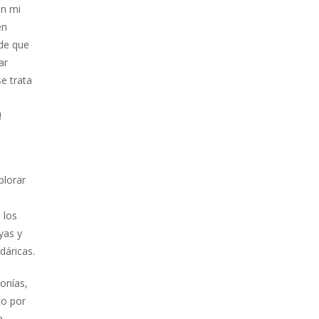
en mi
en
 de que
ar
e trata
!
plorar
 los
yas y
dáricas.
onías,
to por
a