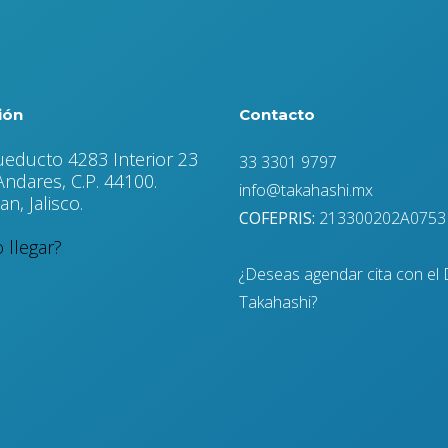
ión
Contacto
ueducto 4283 Interior 23
33 3301 9797
ndares, C.P. 44100.
info@takahashi.mx
n, Jalisco.
COFEPRIS:
213300202A0753
llegar?
¿Deseas agendar cita con el 
Takahashi?