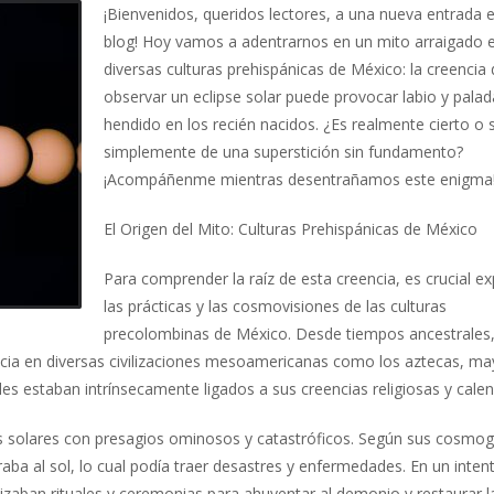
¡Bienvenidos, queridos lectores, a una nueva entrada 
blog! Hoy vamos a adentrarnos en un mito arraigado 
diversas culturas prehispánicas de México: la creencia
observar un eclipse solar puede provocar labio y palad
hendido en los recién nacidos. ¿Es realmente cierto o s
simplemente de una superstición sin fundamento?
¡Acompáñenme mientras desentrañamos este enigma
El Origen del Mito: Culturas Prehispánicas de México
Para comprender la raíz de esta creencia, es crucial ex
las prácticas y las cosmovisiones de las culturas
precolombinas de México. Desde tiempos ancestrales,
ncia en diversas civilizaciones mesoamericanas como los aztecas, ma
es estaban intrínsecamente ligados a sus creencias religiosas y calen
 solares con presagios ominosos y catastróficos. Según sus cosmog
ba al sol, lo cual podía traer desastres y enfermedades. En un inten
zaban rituales y ceremonias para ahuyentar al demonio y restaurar l