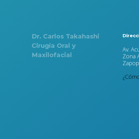
Dr. Carlos Takahashi
Direcc
Cirugía Oral y
Av. Ac
Maxilofacial
Zona A
Zapopa
¿Cómo 