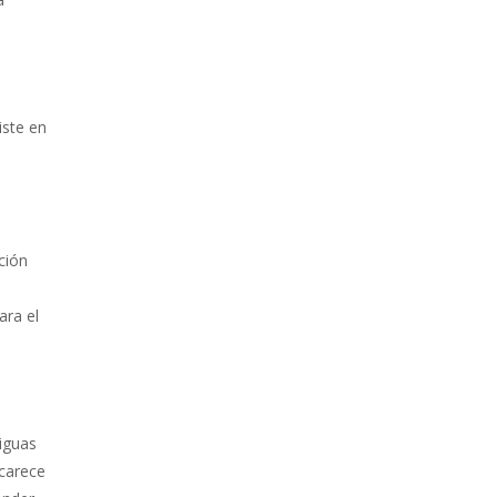
iste en
ción
ara el
tiguas
 carece