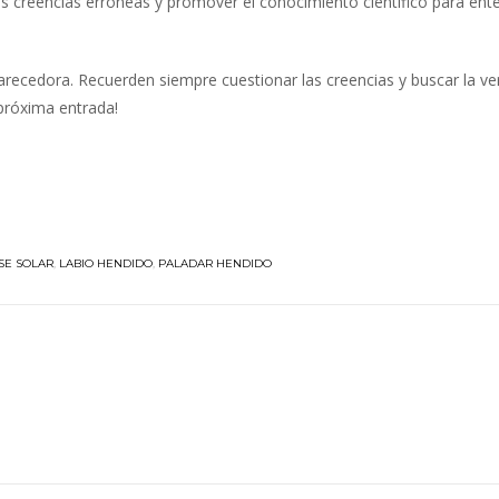
tas creencias erróneas y promover el conocimiento científico para ent
arecedora. Recuerden siempre cuestionar las creencias y buscar la ve
 próxima entrada!
SE SOLAR
,
LABIO HENDIDO
,
PALADAR HENDIDO