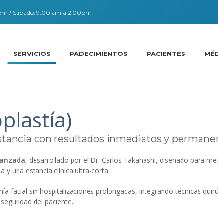
0pm / Sábado: 9:00 am a 2:00pm
SERVICIOS
PADECIMIENTOS
PACIENTES
MÉ
plastía)
estancia con resultados inmediatos y permane
vanzada
, desarrollado por el Dr. Carlos Takahashi, diseñado para m
 y una estancia clínica ultra-corta.
 facial sin hospitalizaciones prolongadas, integrando técnicas quirúr
a seguridad del paciente.