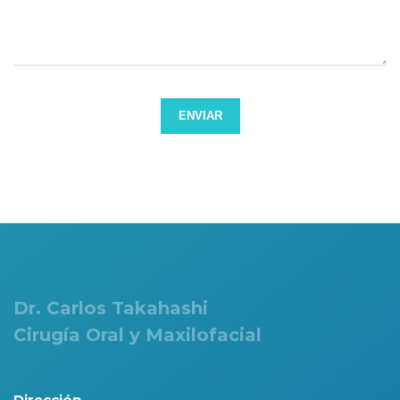
ENVIAR
Dr. Carlos Takahashi
Cirugía Oral y Maxilofacial
Dirección