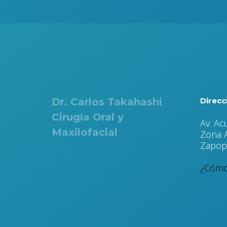
Dr. Carlos Takahashi
Direcc
Cirugía Oral y
Av. Ac
Maxilofacial
Zona A
Zapopa
¿Cómo 