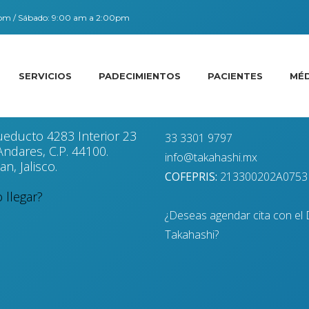
0pm / Sábado: 9:00 am a 2:00pm
SERVICIOS
PADECIMIENTOS
PACIENTES
MÉ
ión
Contacto
ueducto 4283 Interior 23
33 3301 9797
ndares, C.P. 44100.
info@takahashi.mx
n, Jalisco.
COFEPRIS:
213300202A0753
llegar?
¿Deseas agendar cita con el 
Takahashi?