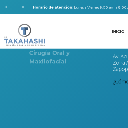
Horario de atención:
Lunes a Viernes 9:00 am a 8:0
INICIO
Dr. Carlos Takahashi
Direcc
Cirugía Oral y
Av. Ac
Maxilofacial
Zona A
Zapopa
¿Cómo 