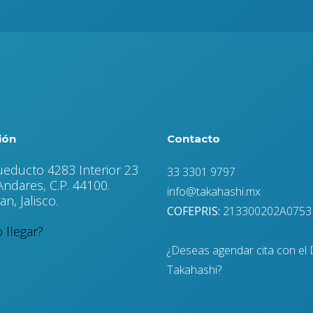
ión
Contacto
ueducto 4283 Interior 23
33 3301 9797
ndares, C.P. 44100.
info@takahashi.mx
n, Jalisco.
COFEPRIS:
213300202A0753
llegar?
¿Deseas agendar cita con el 
Takahashi?